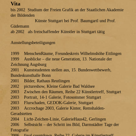
Vita
bis 2002 Studium der Freien Grafik an der Staatlichen Akademie
der Bildenden
Künste Stuttgart bei Prof. Baumgartl und Prof.
Güdemann
ab 2002 als freischaffender Künstler in Stuttgart tätig
Ausstellungsbeteiligungen
1999 MenschenRäume, Freundeskreis Wilhelmshöhe Ettlingen
1999 Ausblicke – die neue Generation, 13. Nationale der
Zeichnung Augsburg
2001 Kunststudenten stellen aus, 15. Bundeswettbewerb,
Bundeskunsthalle Bonn
2001 Bilder, Rathaus Reutlingen
2002 pictureshow, Kleine Galerie Bad Waldsee
2003 Zwischen den Räumen, Reihe 22 Künstlertreff, Stuttgart
2003 Portrait, 14-1 Galerie, Fotosommer Stuttgart
2003 Flurschaden, GEDOK-Galerie, Stuttgart
2003 Accrochage 2003, Galerie Kinter, Remshalden-
Geradstetten
2004 Licht-Zeichen-Linie, GalerieHaus42, Gerlingen
2006 Selbstsicht – der Schritt ins Bild, Darmstädter Tage der
Fotografie
2006 final countdown, Reihe 22, Galerie im Künstlertreff,