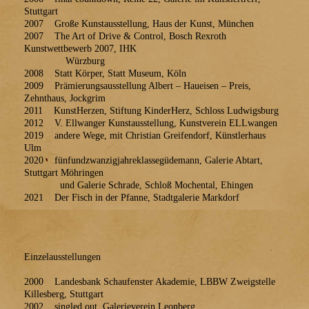
Stuttgart
2007 Große Kunstausstellung, Haus der Kunst, München
2007 The Art of Drive & Control, Bosch Rexroth
Kunstwettbewerb 2007, IHK
Würzburg
2008 Statt Körper, Statt Museum, Köln
2009 Prämierungsausstellung Albert – Haueisen – Preis,
Zehnthaus, Jockgrim
2011 KunstHerzen, Stiftung KinderHerz, Schloss Ludwigsburg
2012 V. Ellwanger Kunstausstellung, Kunstverein ELLwangen
2019 andere Wege, mit Christian Greifendorf, Künstlerhaus
Ulm
2020 fünfundzwanzigjahreklassegüdemann, Galerie Abtart,
Stuttgart Möhringen
und Galerie Schrade, Schloß Mochental, Ehingen
2021 Der Fisch in der Pfanne, Stadtgalerie Markdorf
Einzelausstellungen
2000 Landesbank Schaufenster Akademie, LBBW Zweigstelle
Killesberg, Stuttgart
2002 singled out, Galerieverein Leonberg